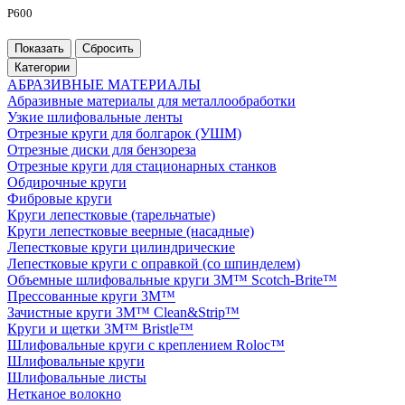
P600
Категории
АБРАЗИВНЫЕ МАТЕРИАЛЫ
Абразивные материалы для металлообработки
Узкие шлифовальные ленты
Отрезные круги для болгарок (УШМ)
Отрезные диски для бензореза
Отрезные круги для стационарных станков
Обдирочные круги
Фибровые круги
Круги лепестковые (тарельчатые)
Круги лепестковые веерные (насадные)
Лепестковые круги цилиндрические
Лепестковые круги с оправкой (со шпинделем)
Объемные шлифовальные круги 3M™ Scotch-Brite™
Прессованные круги 3M™
Зачистные круги 3M™ Clean&Strip™
Круги и щетки 3M™ Bristle™
Шлифовальные круги с креплением Roloc™
Шлифовальные круги
Шлифовальные листы
Нетканое волокно