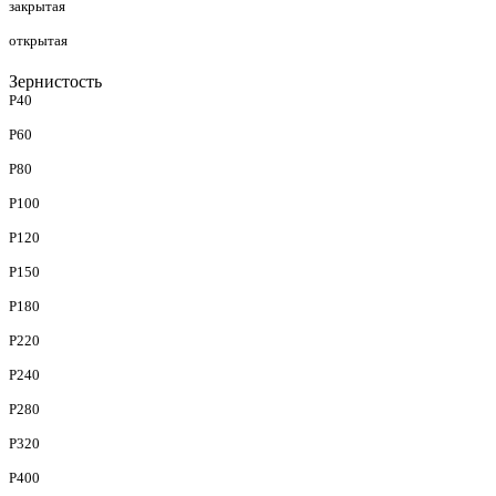
закрытая
открытая
Зернистость
P40
P60
P80
P100
P120
P150
P180
P220
P240
P280
P320
P400