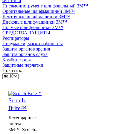
Фитинги
Пневмоинструмент шлифовальный 3M™
Орбитальные шлифмашинки 3M™
Ленточные шлифмашинки 3M™
Дисковые шлифмашинки 3M™
Прямые шлифмашинки 3M™
СРЕДСТВА ЗАЩИТЫ
Респираторы
Полумаски, маски и фильтры
Защита органов зрения
Защита органов слуха
Комбинезоны
Защитные перчатки
Показать:
Scotch-
Brite™
Легендарные
листы
3M™ Scotch-