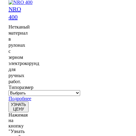
NRO
400
Нетканый
материал
в
рулонах
с
зерном
электрокорунд
для
ручных
работ.
Типоразмер
Подробнее
УЗНАТЬ
ЦЕНУ
Нажимая
на
кнопку
"Узнать