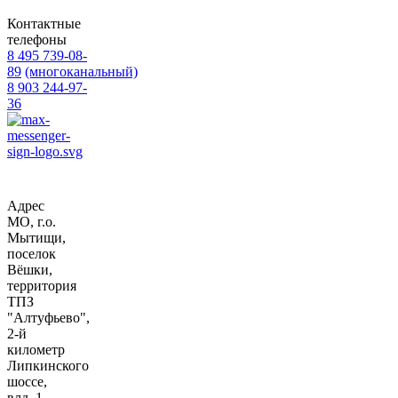
Контактные
телефоны
8 495 739-08-
89
(многоканальный)
8 903 244-97-
36
Адрес
МО, г.о.
Мытищи,
поселок
Вёшки,
территория
ТПЗ
"Алтуфьево",
2-й
километр
Липкинского
шоссе,
влд. 1,