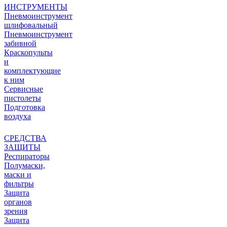
ИНСТРУМЕНТЫ
Пневмоинструмент
шлифовальный
Пневмоинструмент
забивной
Краскопульты
и
комплектующие
к ним
Сервисные
пистолеты
Подготовка
воздуха
СРЕДСТВА
ЗАЩИТЫ
Респираторы
Полумаски,
маски и
фильтры
Защита
органов
зрения
Защита