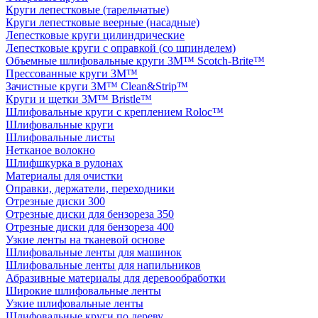
Круги лепестковые (тарельчатые)
Круги лепестковые веерные (насадные)
Лепестковые круги цилиндрические
Лепестковые круги с оправкой (со шпинделем)
Объемные шлифовальные круги 3M™ Scotch-Brite™
Прессованные круги 3M™
Зачистные круги 3M™ Clean&Strip™
Круги и щетки 3M™ Bristle™
Шлифовальные круги с креплением Roloc™
Шлифовальные круги
Шлифовальные листы
Нетканое волокно
Шлифшкурка в рулонах
Материалы для очистки
Оправки, держатели, переходники
Отрезные диски 300
Отрезные диски для бензореза 350
Отрезные диски для бензореза 400
Узкие ленты на тканевой основе
Шлифовальные ленты для машинок
Шлифовальные ленты для напильников
Абразивные материалы для деревообработки
Широкие шлифовальные ленты
Узкие шлифовальные ленты
Шлифовальные круги по дереву