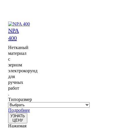
NPA
400
Нетканый
материал
с
зерном
электрокорунд
для
ручных
работ
.
Типоразмер
Подробнее
УЗНАТЬ
ЦЕНУ
Нажимая