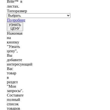
Brite™ в
листах.
Типоразмер
Подробнее
УЗНАТЬ
ЦЕНУ
Нажимая
на
кнопку
"Узнать
цену",
Вы
добавите
интересующий
Вас
товар
в
раздел
"Мои
запросы".
Составьте
полный
список
товаров