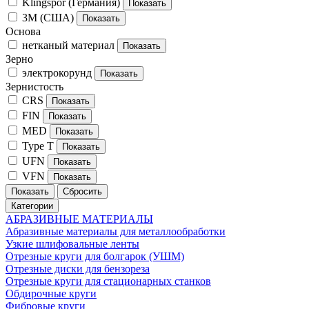
Klingspor (Германия)
3M (США)
Основа
нетканый материал
Зерно
электрокорунд
Зернистость
CRS
FIN
MED
Type T
UFN
VFN
Категории
АБРАЗИВНЫЕ МАТЕРИАЛЫ
Абразивные материалы для металлообработки
Узкие шлифовальные ленты
Отрезные круги для болгарок (УШМ)
Отрезные диски для бензореза
Отрезные круги для стационарных станков
Обдирочные круги
Фибровые круги